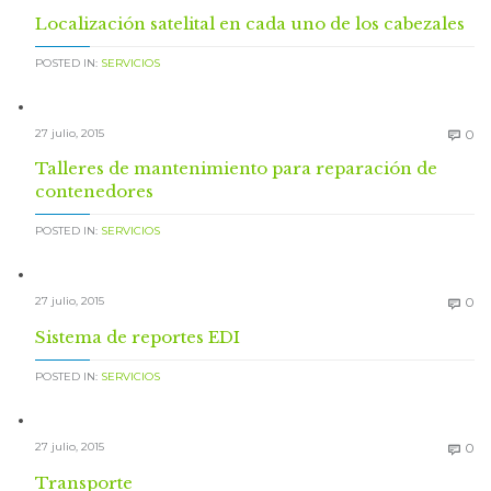
Localización satelital en cada uno de los cabezales
POSTED IN:
SERVICIOS
C
27 julio, 2015
0

Talleres de mantenimiento para reparación de
contenedores
POSTED IN:
SERVICIOS
C
27 julio, 2015
0

Sistema de reportes EDI
POSTED IN:
SERVICIOS
C
27 julio, 2015
0

Transporte