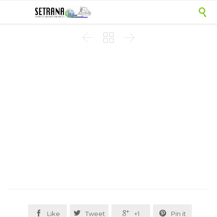








Like
Tweet
+1
Pin it