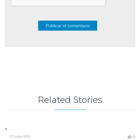
Related Stories
C
27 julio, 2015
0
