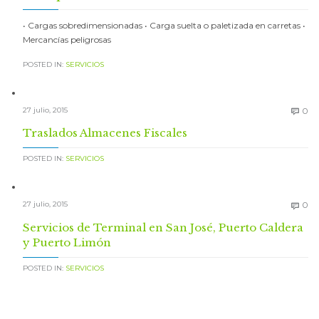
• Cargas sobredimensionadas • Carga suelta o paletizada en carretas •
Mercancías peligrosas
POSTED IN:
SERVICIOS
C
27 julio, 2015
0

Traslados Almacenes Fiscales
POSTED IN:
SERVICIOS
C
27 julio, 2015
0

Servicios de Terminal en San José, Puerto Caldera
y Puerto Limón
POSTED IN:
SERVICIOS